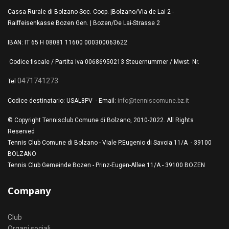
Cassa Rurale di Bolzano Soc. Coop. |Bolzano/Via de Lai 2 -
Raiffeisenkasse Bozen Gen. | Bozen/De Lai-Strasse 2
IBAN: IT 65 H 08081 11600 000300063622
Codice fiscale / Partita Iva 00686950213 Steuernummer / Mwst. Nr.
0471741273
Tel
Codice destinatario: USAL8PV - Email:
info@tenniscomune.bz.it
© Copyright Tennisclub Comune di Bolzano, 2010-2022. All Rights
Reserved
Tennis Club Comune di Bolzano - Viale P.Eugenio di Savoia 11/A - 39100
BOLZANO
Tennis Club Gemeinde Bozen - Prinz-Eugen-Allee 11/A - 39100 BOZEN
Company
Club
Organi sociali