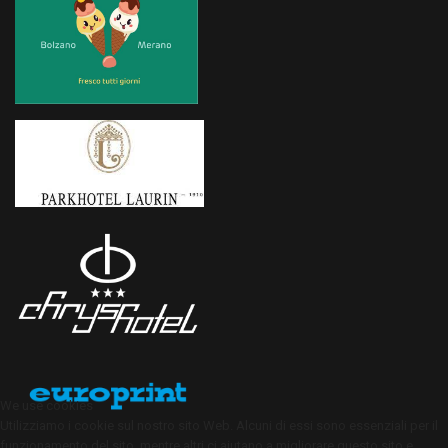
We use cookies
Utilizziamo i cookie sul nostro sito Web. Alcuni di essi sono essenziali per il
funzionamento del sito, mentre altri ci aiutano a migliorare questo sito e