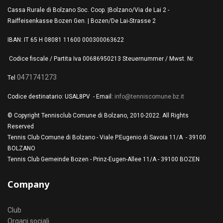
Cassa Rurale di Bolzano Soc. Coop. |Bolzano/Via de Lai 2 -
Raiffeisenkasse Bozen Gen. | Bozen/De Lai-Strasse 2
IBAN: IT 65 H 08081 11600 000300063622
Codice fiscale / Partita Iva 00686950213 Steuernummer / Mwst. Nr.
0471741273
Tel
Codice destinatario: USAL8PV - Email:
info@tenniscomune.bz.it
© Copyright Tennisclub Comune di Bolzano, 2010-2022. All Rights
Reserved
Tennis Club Comune di Bolzano - Viale P.Eugenio di Savoia 11/A - 39100
BOLZANO
Tennis Club Gemeinde Bozen - Prinz-Eugen-Allee 11/A - 39100 BOZEN
Company
Club
Organi sociali