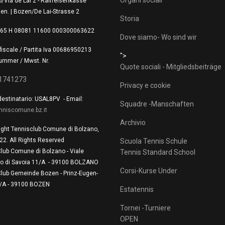
Organi sociali
/Via de Lai 2 - Raiffeisenkasse
en. | Bozen/De Lai-Strasse 2
Storia
T 65 H 08081 11600 000300063622
Dove siamo- Wo sind wir
fiscale / Partita Iva 00686950213
">
ummer / Mwst. Nr.
Quote sociali - Mitgliedsbeiträge
1741273
Privacy e cookie
estinatario: USAL8PV - Email:
Squadre -Manschaften
nniscomune.bz.it
Archivio
ight Tennisclub Comune di Bolzano,
22. All Rights Reserved
Scuola Tennis Schule
Club Comune di Bolzano - Viale
Tennis Standard School
io di Savoia 11/A - 39100 BOLZANO
Corsi-Kurse Under
Club Gemeinde Bozen - Prinz-Eugen-
1/A - 39100 BOZEN
Estatennis
Tornei -Turniere
OPEN