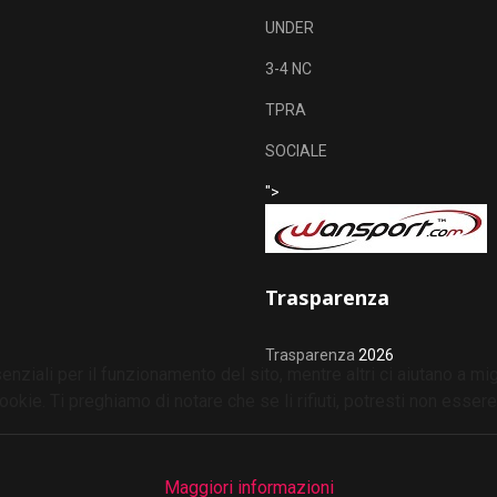
UNDER
3-4 NC
TPRA
SOCIALE
">
Trasparenza
Trasparenza
2026
nziali per il funzionamento del sito, mentre altri ci aiutano a mig
e. Ti preghiamo di notare che se li rifiuti, potresti non essere in
Maggiori informazioni