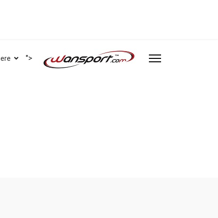
">
iere