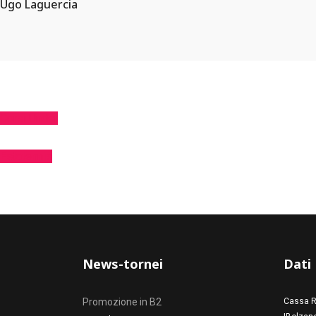
Ugo Laguercia
Corsi Under
Estatennis
News-tornei
Dati
Promozione in B2
Cassa R